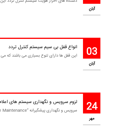
دستگاه های احراز هویت سیستم کنترل تردد این دست
آبان
انواع قفل بی سیم سیستم کنترل تردد
03
این قفل ها دارای تنوع بسیاری می باشند که می تو
آبان
لزوم سرویس و نگهداری سیستم های اعلام 
24
سرویس و نگهداری پیشگیرانه “Preventive Maintenance” یا به اختصار PM به فرآیند نگهداری گفته می شود که به صورت مرتب انجام شده و هدف آن کاهش احتمال رخداد خرابی...
مهر