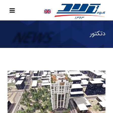
دتکتور