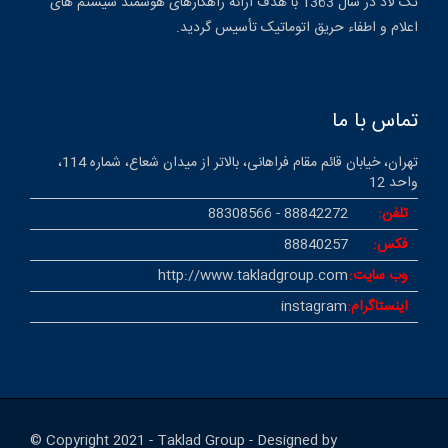
تک لاد در سال 1363 با هدف ارائه راهکارهای هوشمند سیستم های
اعلام و اطفاء حریق اتوماتیک تأسیس گردید.
تماس با ما
تهران، خیابان قائم مقام فراهانی، بالاتر از میدان شعاع، شماره 114،
واحد 12
تلفن:
88842272 - 88308566
فکس:
88840257
وب سایت:
http://www.takladgroup.com
اینستاگرام:
instagram
© Copyright 2021 - Taklad Group - Designed by