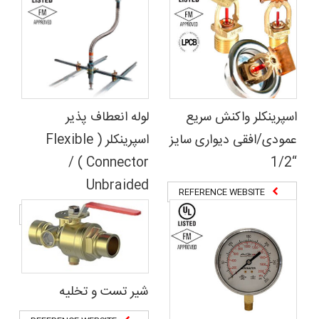
اسپرینکلر واکنش سریع
لوله انعطاف پذیر
عمودی/افقی دیواری سایز
اسپرینکلر ( Flexible
Connector ) /
“1/2
Unbraided
REFERENCE WEBSITE
REFERENCE WEBSITE
شیر تست و تخلیه