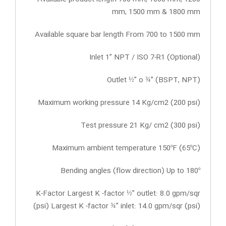
mm, 1500 mm & 1800 mm
Available square bar length From 700 to 1500 mm
Inlet 1” NPT / ISO 7-R1 (Optional)
Outlet ½” o ¾” (BSPT, NPT)
Maximum working pressure 14 Kg/cm2 (200 psi)
Test pressure 21 Kg/ cm2 (300 psi)
Maximum ambient temperature 150ºF (65ºC)
Bending angles (flow direction) Up to 180º
K-Factor Largest K -factor ½” outlet: 8.0 gpm/sqr
(psi) Largest K -factor ¾” inlet: 14.0 gpm/sqr (psi)